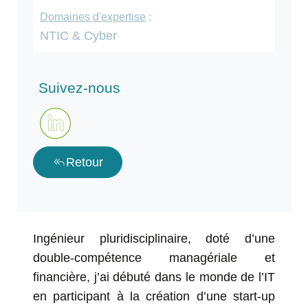
Domaines d'expertise
:
NTIC & Cyber
Suivez-nous
reply_all
Retour
Ingénieur pluridisciplinaire, doté d’une
double-compétence managériale et
financière, j’ai débuté dans le monde de l’IT
en participant à la création d’une start-up