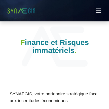
Skip
to
content
01
83
add_call
84
53
Finance et Risques
01
immatériels
.
Contactez-
nous
Philosophie
et
SYNAEGIS, votre partenaire stratégique face
Valeurs
aux incertitudes économiques
Notre