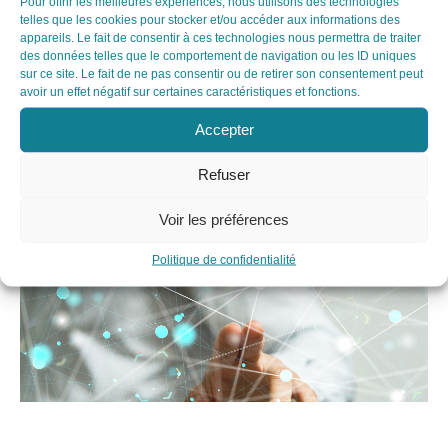
Pour offrir les meilleures expériences, nous utilisons des technologies
telles que les cookies pour stocker et/ou accéder aux informations des
Notre approche expertale se fonde sur une
appareils. Le fait de consentir à ces technologies nous permettra de traiter
des données telles que le comportement de navigation ou les ID uniques
analyse des préjudices économiques
sur ce site. Le fait de ne pas consentir ou de retirer son consentement peut
rigoureusement basée sur les méthodologies
avoir un effet négatif sur certaines caractéristiques et fonctions.
reconnues par la Cour d’Appel de Paris, dans
Accepter
une démarche pragmatique et adaptée à
chaque contexte
,
en étroite synergie avec vos
Refuser
conseils juridiques et experts techniques
.
Voir les préférences
Politique de confidentialité