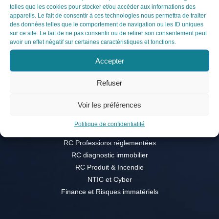
Tél. : 01 83 84 53 01
telles que les cookies pour stocker et/ou accéder aux informations des
équipe
appareils. Le fait de consentir à ces technologies nous permettra de traiter
des données telles que le comportement de navigation ou les ID uniques
sur ce site. Le fait de ne pas consentir ou de retirer son consentement peut
Domaines
avoir un effet négatif sur certaines caractéristiques et fonctions.
ACCÈS RAPIDE
d’expertise
Accepter
Philosophie et Valeurs
Notre équipe
Refuser
Contact
Voir les préférences
DOMAINES D'EXPERTISE
Politique de confidentialité
RC Professions réglementées
RC diagnostic immobilier
RC Produit & Incendie
NTIC et Cyber
Finance et Risques immatériels